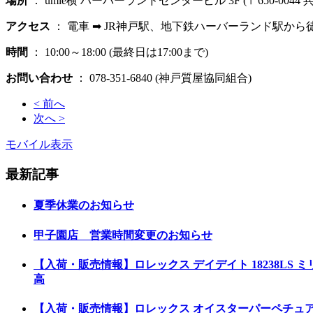
場所
： umie横 ハーバーランドセンタービル 3F (〒650-004
アクセス
： 電車 ➡ JR神戸駅、地下鉄ハーバーランド駅から徒
時間
： 10:00～18:00 (最終日は17:00まで)
お問い合わせ
： 078-351-6840 (神戸質屋協同組合)
< 前へ
次へ >
モバイル表示
最新記事
夏季休業のお知らせ
甲子園店 営業時間変更のお知らせ
【入荷・販売情報】ロレックス デイデイト 18238LS ミ
高
【入荷・販売情報】ロレックス オイスターパーペチュアル102