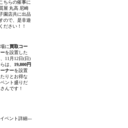
こちらの催事に
質屋 丸高 尼崎
子園店共に出品
すので、是非遊
ください！！
会場に
買取コー
ナー
を設置した
、11月12日(日)
からは、
19,800円
コーナー
を設置
したりとお得な
イベント盛りだ
くさんです！
--イベント詳細---