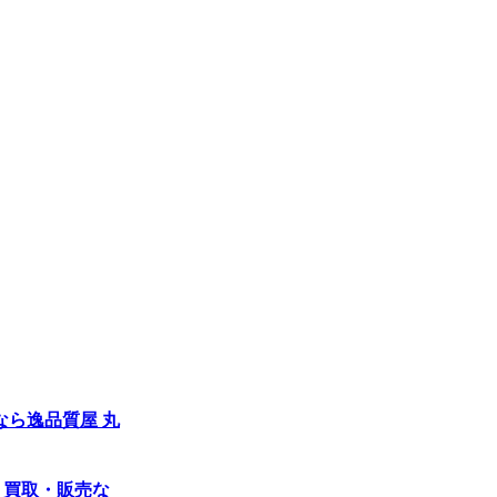
売なら逸品質屋 丸
り・買取・販売な