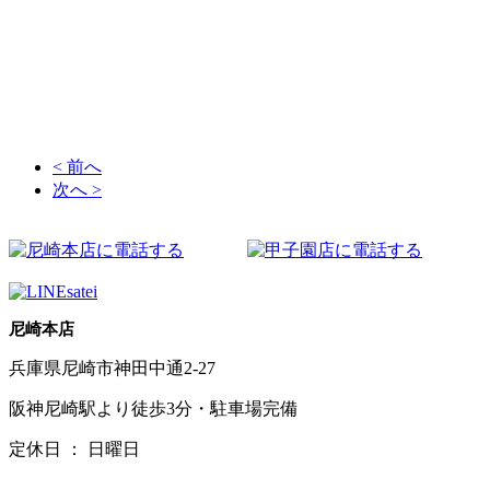
逸品質屋 丸高まで！生前整理・遺品整理をするなら、一度逸品質屋 丸高までご相談ください。タグ・ホイヤー。ブライ
トリング、パネライの買取なら逸品質屋 丸高まで！創業六十有余年、皆様に支えられて営業中。ルビー・サファイア・
エメラルドの買取なら逸品質屋 丸高まで！電池切れ・壊れている時計、破れているバッグなどもお売り頂けます！マル
タカは阪神尼崎・甲子園に２店舗ございます。リユース リサイクル 買取 販売。地金製品・宝石入りジュエリーは逸品質
屋丸高までお持ちください！時計・バッグ・ジュエリーなどの質流れ品（中古品）などをメンテナンスして販売もしてお
ります！あなたの不要が誰かの必要になります！断捨離するなら逸品質屋丸高まで！捨てようとお考えの物があるなら、
一度丸高の無料査定にお持ちください！
< 前へ
次へ >
尼崎本店
兵庫県尼崎市神田中通2-27
阪神尼崎駅より徒歩3分・駐車場完備
定休日 ： 日曜日