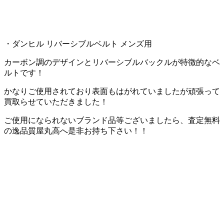
・ダンヒル リバーシブルベルト メンズ用
カーボン調のデザインとリバーシブルバックルが特徴的なベ
ルトです！
かなりご使用されており表面もはがれていましたが頑張って
買取らせていただきました！
ご使用になられないブランド品等ございましたら、査定無料
の逸品質屋丸高へ是非お持ち下さい！！
尼
崎・西宮の質・買取なら逸品質屋 丸高 尼崎本店・甲子園店まで！査定無料ですので、どんな商品でも一度お店にお持
ちください。iPhone iPadなどのスマホ・タブレットの買取もしております。お店からご自宅が遠い方は宅配買取も実施し
ておりますので、是非ご利用ください。家電・ゲーム機・衣類・CD・DVDなども取り扱っております。阪神尼崎駅から
徒歩3分、商店街に入ってすぐの角を曲がった所です。
甲子園店は旧
国道沿い、GEOのすぐ近くにお店があります。シャ
ネル・エルメス・ルイヴィトンの買取は逸品質屋 丸高まで！お店の営業時間は午前10時～午後8時までです。ヤフオクに
て絶賛販売中！逸品質屋で検索！ロレックス・オメガ・カルティエの買取なら逸品質屋 丸高まで！ブランドJOYにて絶
賛販売中！質の仕組みがよくわからない方は、お電話・メール・店頭にてご質問ください。ダイヤモンド製品の買取なら