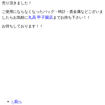
売り頂きました！
ご使用にならなくなったバッグ・時計・貴金属などございま
丸高 甲子園店
したらお気軽に
までお持ち下さい！！
お待ちしております！！
尼
崎・西宮の質・買取なら逸品質屋 丸高 尼崎本店・甲子園店まで！査定無料ですので、どんな商品でも一度お店にお持
ちください。iPhone iPadなどのスホ・タブレットの買取もしてお
ります。お店からご自宅が遠い方は宅配買取も実施しておりますので、是非ご利用ください。家電・ゲーム機・衣類・
CD・DVDなども取り扱っております。阪神尼崎駅から徒歩3分、商店街に入ってすぐの角を曲がった所です。
甲子園店
は旧
国道沿い、GEOのすぐ近くにお店があります。シャネル・エルメス・ルイヴィトンの買取は逸品質屋 丸高まで！お
店の営業時間は午前10時～午後8時までです。ヤフオクにて絶賛販売中！逸品質屋で検索！ロレックス・オメガ・カルテ
ィエの買取なら逸品質屋 丸高まで！ブランドJOYにて絶賛販売中！質の仕組みがよくわからない方は、お電話・メー
ル・店頭にてご質問ください。ダイヤモンド製品の買取なら逸品質屋 丸高まで！生前整理・遺品整理をするなら、一度
逸品質屋 丸高までご相談ください。タグ・ホイヤー。ブライトリング、パネライの買取なら逸品質屋 丸高まで！創業六
十有余年、皆様に支えられて営業中。ルビー・サファイア・エメラルドの買取なら逸品質屋 丸高まで！電池切れ・壊れ
ている時計、破れているバッグなどもお売り頂けます！マルタカは阪神尼崎・甲子園に２店舗ございます。リユース リ
サイクル 買取 販売。地金製品・宝石入りジュエリーは逸品質屋丸高までお持ちください！時計・バッグ・ジュエリーな
どの質流れ品（中古品）などをメンテナンスして販売もしております！あなたの不要が誰かの必要になります！断捨離す
るなら逸品質屋丸高まで！捨てようとお考えの物があるなら、一度丸高の無料査定にお持ちください！
< 前へ