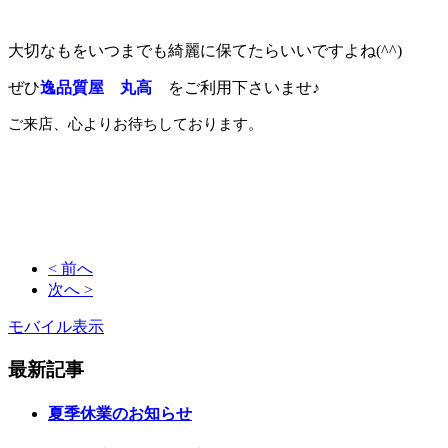
大切なもをいつまでも綺麗に保てたらいいで
すよね(^^)
ぜひ
逸品質屋 丸高
をご利用下さいませ♪
ご来店、心よりお待ちしております。
崎・西宮の質・買取なら逸品質屋 丸高 尼崎本店・甲子園店まで！査定無料ですので、どんな商品でも一度お店にお持ちください。
ります。お店からご自宅が遠い方は宅配買取も実施しておりますので、是非ご利用ください。家電・ゲーム機・衣類・CD・
あります。シャネル・エルメス・ルイヴィトンの買取は逸品質屋 丸高まで！お店の営業時間は午前10時～午後8時までで
よくわからない方は、お電話・メール・店頭にてご質問ください。ダイヤモンド製品の買取なら逸品質屋 丸高まで！生前
余年、皆様に支えられて営業中。ルビー・サファイア・エメラルドの買取なら逸品質屋 丸高まで！電池切れ・壊れている時
エリーは逸品質屋丸高までお持ちください！時計・バッグ・ジュエリーなどの質流れ品（中古品）などをメンテナンスして
お持ちください！
< 前へ
次へ >
モバイル表示
最新記事
夏季休業のお知らせ