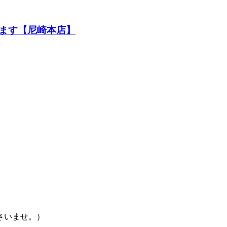
ます【尼崎本店】
さいませ。）