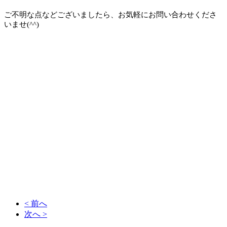
ご不明な点などございましたら、お気軽にお問い合わせくださ
いませ(^^)
尼
崎・西宮の質・買取なら逸品質屋 丸高 尼崎本店・甲子園店まで！査定無料ですので、どんな商品でも一度お店にお持
ちください。iPhone iPadなどのスホ・タブレットの買取もしてお
お店からご自宅が遠い方は宅配買取も実施しておりますので、是非ご利用ください。家電・ゲーム機・衣類・CD・DVD
なども取り扱っております。阪神尼崎駅から徒歩3分、商店街に入ってすぐの角を曲がった所です。
甲子園店は旧
国道沿
い、GEOのすぐ近くにお店があります。シャネル・エルメス・ルイヴィトンの買取は逸品質屋 丸高まで！お店の営業時
間は午前10時～午後8時までです。ヤフオクにて絶賛販売中！逸品質屋で検索！ロレックス・オメガ・カルティエの買取
なら逸品質屋 丸高まで！ブランドJOYにて絶賛販売中！質の仕組みがよくわからない方は、お電話・メール・店頭にて
ご質問ください。ダイヤモンド製品の買取なら逸品質屋 丸高まで！生前整理・遺品整理をするなら、一度逸品質屋 丸高
までご相談ください。タグ・ホイヤー。ブライトリング、パネライの買取なら逸品質屋 丸高まで！創業六十有余年、皆
様に支えられて営業中。ルビー・サファイア・エメラルドの買取なら逸品質屋 丸高まで！電池切れ・壊れている時計、
破れているバッグなどもお売り頂けます！マルタカは阪神尼崎・甲子園に２店舗ございます。リユース リサイクル 買取
販売。地金製品・宝石入りジュエリーは逸品質屋丸高までお持ちください！時計・バッグ・ジュエリーなどの質流れ品
（中古品）などをメンテナンスして販売もしております！あなたの不要が誰かの必要になります！断捨離するなら逸品質
屋丸高まで！捨てようとお考えの物があるなら、一度丸高の無料査定にお持ちください！
< 前へ
次へ >