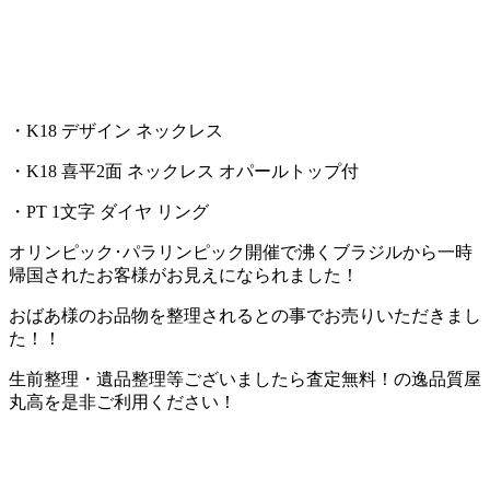
・K18 デザイン ネックレス
・K18 喜平2面 ネックレス オパールトップ付
・PT 1文字 ダイヤ リング
オリンピック･パラリンピック開催で沸くブラジルから一時
帰国されたお客様がお見えになられました！
おばあ様のお品物を整理されるとの事でお売りいただきまし
た！！
生前整理・遺品整理等ございましたら査定無料！の逸品質屋
丸高を是非ご利用ください！
尼
崎・西宮の質・買取なら逸品質屋 丸高 尼崎本店・甲子園店まで！査定無料ですので、どんな商品でも一度お店にお持